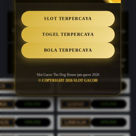
SLOT TERPERCAYA
Youtube
Twitter
Facebook
Instagram
Whatsapp
TOGEL TERPERCAYA
BOLA TERPERCAYA
Channel
Download
Blog
Pinterest
Telegram
Telegram
Aplikasi
Slot Gacor The Dog House jam gacor 2026
© COPYRIGHT 2026 SLOT GACOR
ONLINE
ONLINE
ONLINE
ONLINE
ONLINE
ONLINE