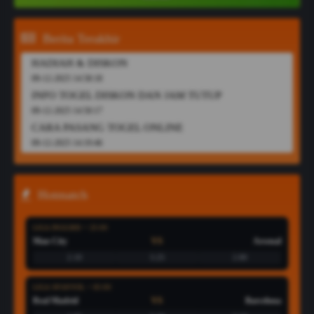
Berita Terakhir
HADIAH & DISKON
09-12-2025 14:58:18
INFO TOGEL DISKON DAN JAM TUTUP
09-12-2025 14:50:17
CARA PASANG TOGEL ONLINE
09-12-2025 14:19:46
MEGA PRIZE LOTTERY JOWOPOOLS
15-08-2022 09:34:29
Hotmatch
LIGA INGGRIS • 23:00
Man City
VS
Arsenal
2.10
3.25
2.80
LIGA SPANYOL • 03:00
Real Madrid
VS
Barcelona