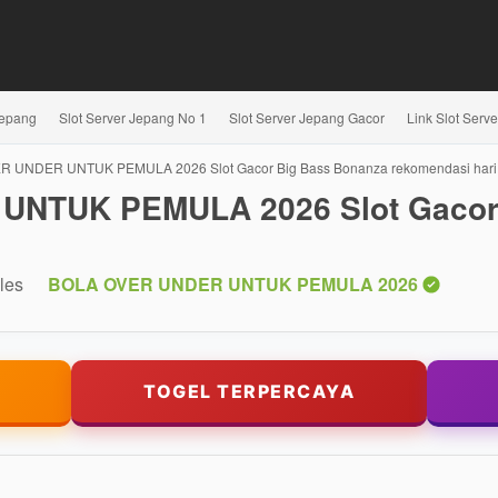
Jepang
Slot Server Jepang No 1
Slot Server Jepang Gacor
Link Slot Serv
 UNDER UNTUK PEMULA 2026 Slot Gacor Big Bass Bonanza rekomendasi hari 
NTUK PEMULA 2026 Slot Gacor 
les
BOLA OVER UNDER UNTUK PEMULA 2026
TOGEL TERPERCAYA