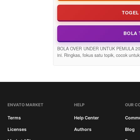
TOGEL
BOLA 
BOLA OVER UNDER UNTUK PEMULA 2026 U
ini. Ringkas, fokus satu topik, cocok untuk 
ENVATO MARKET
HELP
OUR C
Terms
Help Center
Commu
Licenses
Authors
Blog