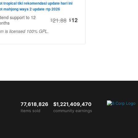
luded:
ot tropical tiki rekomendasi update hari ini
luded:
ot mahjong ways 2 update rtp 2026
tend support to 12
21.88
12
$
$
nths
tem is licensed 100% GPL.
77,618,826
$1,221,409,470
items sold
community earnings