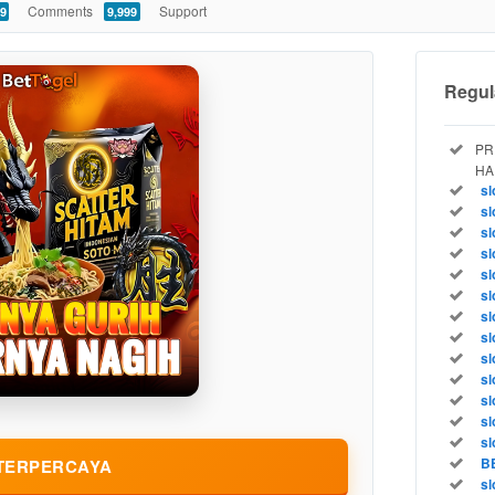
Comments
Support
9
9,999
Regul
Regu
Inc
PR
Use, 
HAR
Inc
sl
prod
Inc
sl
The t
Inc
sl
buyer
Inc
sl
Inc
sl
View
Inc
sl
license
Inc
sl
Inc
sl
details
Inc
sl
Inc
sl
Inc
sl
Inc
sl
Inc
sl
Inc
BE
TERPERCAYA
Inc
sl