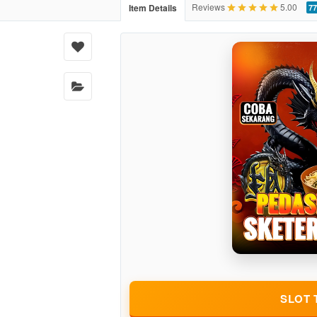
5.00
Reviews
5.00
Item Details
77
stars
SLOT 