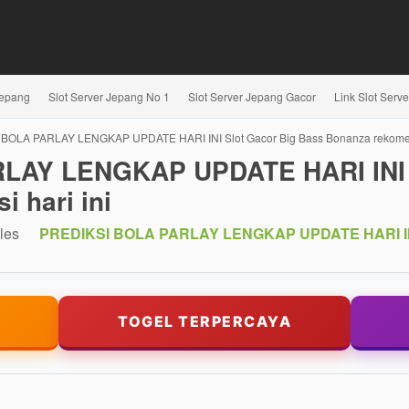
Jepang
Slot Server Jepang No 1
Slot Server Jepang Gacor
Link Slot Serv
BOLA PARLAY LENGKAP UPDATE HARI INI Slot Gacor Big Bass Bonanza rekomend
LAY LENGKAP UPDATE HARI INI S
 hari ini
les
PREDIKSI BOLA PARLAY LENGKAP UPDATE HARI I
TOGEL TERPERCAYA