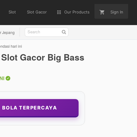
Slot
Slot Gacor
Our Products
Sign In
Search
er Jepang
asi hari ini
lot Gacor Big Bass
NI
BOLA TERPERCAYA