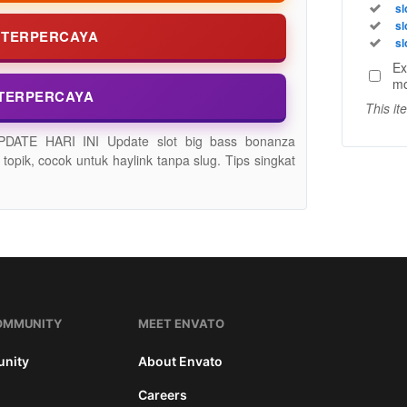
Inc
sl
Inc
sl
 TERPERCAYA
Inc
sl
Ex
mo
TERPERCAYA
This i
ATE HARI INI Update slot big bass bonanza
 topik, cocok untuk haylink tanpa slug. Tips singkat
OMMUNITY
MEET ENVATO
nity
About Envato
Careers